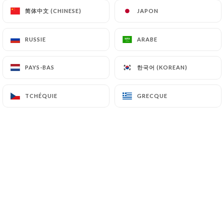
简体中文 (CHINESE)
简体中文 (CHINESE)
JAPON
JAPON
Herve B. a noté
RUSSIE
RUSSIE
ARABE
ARABE
H
5/5
Toujours très bien un véritable restaurant
한국어 (KOREAN)
한국어 (KOREAN)
PAYS-BAS
PAYS-BAS
italien ce qui est rare excellent je
recommande
TCHÉQUIE
TCHÉQUIE
GRECQUE
GRECQUE
07/07/2026
•
08:16
Agathe O. a noté
A
5/5
Plats généreux et délicieux, patron
adorable, cadre confortable... Que
demander de plus ? Je reviendrai encore !
06/07/2026
•
10:28