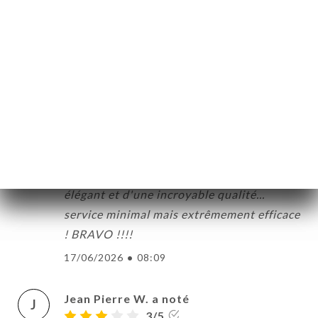
Spiros M. a noté
S
4/5
20/06/2026
•
01:16
Yves C. a noté
Y
5/5
Excellente cuisine très authentique !!! Les
Pouilles dans le 14ème !!! Rustique mais
élégant et d'une incroyable qualité...
service minimal mais extrêmement efficace
! BRAVO !!!!
17/06/2026
•
08:09
Jean Pierre W. a noté
J
3/5