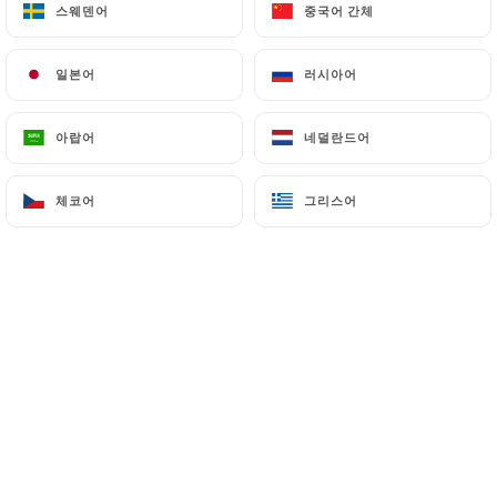
스웨덴어
스웨덴어
중국어 간체
중국어 간체
일본어
일본어
러시아어
러시아어
Herve B. 평가
H
5/5
아랍어
아랍어
네덜란드어
네덜란드어
Toujours très bien un véritable restaurant
italien ce qui est rare excellent je
체코어
체코어
그리스어
그리스어
recommande
07/07/2026
•
08:16
Agathe O. 평가
A
5/5
Plats généreux et délicieux, patron
adorable, cadre confortable... Que
demander de plus ? Je reviendrai encore !
06/07/2026
•
10:28