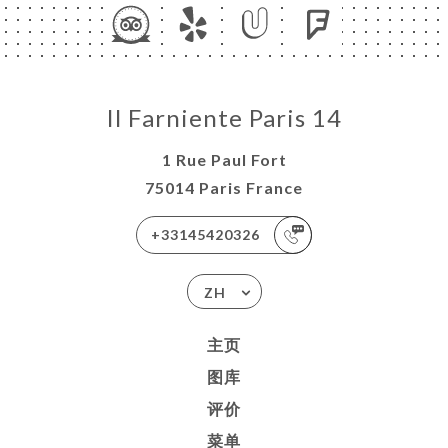
Il Farniente Paris 14
1 Rue Paul Fort
75014 Paris France
+33145420326
ZH
主页
图库
评价
菜单