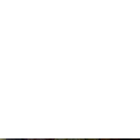
页
订
单
库
价