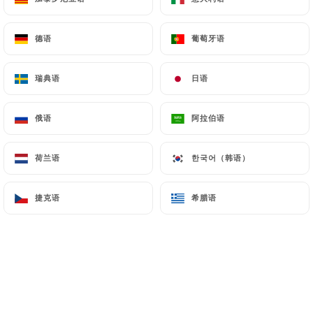
菜单
ZH
德语
德语
葡萄牙语
葡萄牙语
瑞典语
瑞典语
日语
日语
俄语
俄语
阿拉伯语
阿拉伯语
/
主页
图库
图库
荷兰语
荷兰语
한국어（韩语）
한국어（韩语）
捷克语
捷克语
希腊语
希腊语