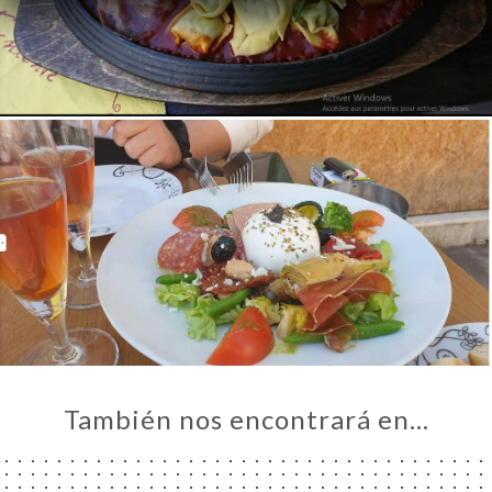
NÚ
ACTO
También nos encontrará en…