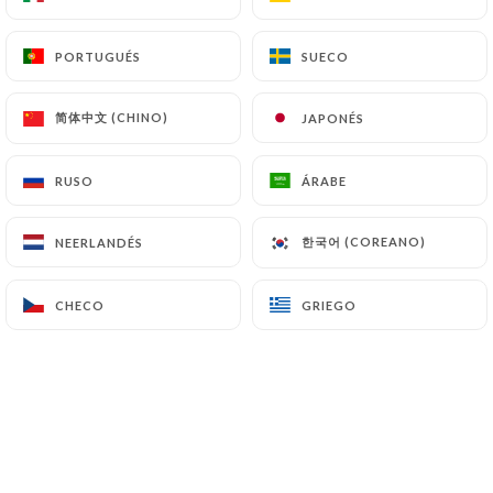
ES
MENÚ
PORTUGUÉS
PORTUGUÉS
SUECO
SUECO
简体中文 (CHINO)
简体中文 (CHINO)
JAPONÉS
JAPONÉS
RUSO
RUSO
ÁRABE
ÁRABE
/
INICIO
GALERÍA
Galería
한국어 (COREANO)
한국어 (COREANO)
NEERLANDÉS
NEERLANDÉS
CHECO
CHECO
GRIEGO
GRIEGO